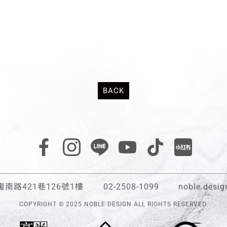
BACK
南路421巷126號1樓
02-2508-1099
noble.desi
COPYRIGHT © 2025 NOBLE DESIGN ALL RIGHTS RESERVED.